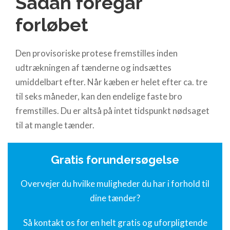
Sådan foregår
forløbet
Den provisoriske protese fremstilles inden
udtrækningen af tænderne og indsættes
umiddelbart efter. Når kæben er helet efter ca. tre
til seks måneder, kan den endelige faste bro
fremstilles. Du er altså på intet tidspunkt nødsaget
til at mangle tænder.
Gratis
forundersøgelse
Overvejer du hvilke muligheder du har i forhold til
dine tænder?
Så kontakt os for en helt gratis og uforpligtende